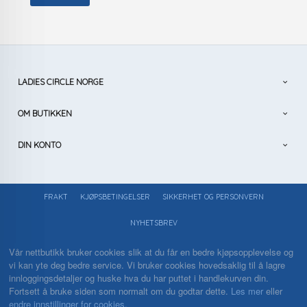
LADIES CIRCLE NORGE
OM BUTIKKEN
DIN KONTO
FRAKT
KJØPSBETINGELSER
SIKKERHET OG PERSONVERN
NYHETSBREV
Vår nettbutikk bruker cookies slik at du får en bedre kjøpsopplevelse og
vi kan yte deg bedre service. Vi bruker cookies hovedsaklig til å lagre
innloggingsdetaljer og huske hva du har puttet i handlekurven din.
Fortsett å bruke siden som normalt om du godtar dette.
Les mer
eller
endre innstillinger for cookies.