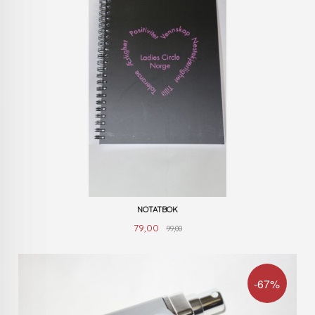
NOTATBOK
Rabatt
Tilbud
79,00
99,00
-67%