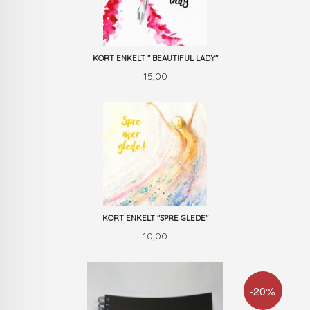
KORT ENKELT " BEAUTIFUL LADY"
Pris
15,00
KORT ENKELT "SPRE GLEDE"
Pris
10,00
-20%