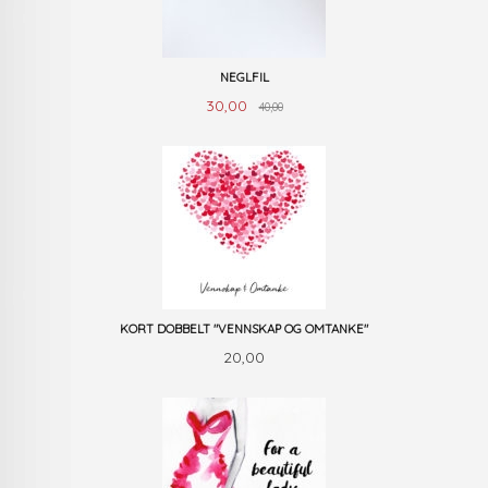
NEGLFIL
Rabatt
Tilbud
30,00
40,00
KORT DOBBELT "VENNSKAP OG OMTANKE"
Pris
20,00