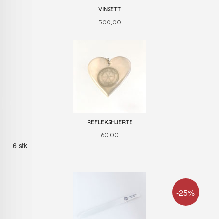
VINSETT
Pris
500,00
REFLEKSHJERTE
Pris
60,00
6 stk
-25%