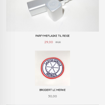
PARFYMEFLASKE TIL REISE
Rabatt
Tilbud
29,00
89,00
BRODERT LC MERKE
Pris
30,00