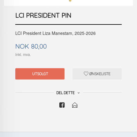
LCI PRESIDENT PIN
LCI President Liza Manestam, 2025-2026
Pris
NOK
80,00
inkl. mva.
UTSOLGT
ØNSKELISTE
DEL DETTE