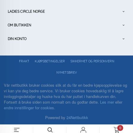
LADIES CIRCLE NORGE
OM BUTIKKEN
DIN KONTO
FRAKT
KJØPSBETINGELSER
SIKKERHET OG PERSONVERN
NYHETSBREV
Vår nettbutikk bruker cookies slik at du får en bedre kjøpsopplevelse og
vi kan yte deg bedre service. Vi bruker cookies hovedsaklig til å lagre
innloggingsdetaljer og huske hva du har puttet i handlekurven din.
Fortsett å bruke siden som normalt om du godtar dette.
Les mer
eller
endre innstillinger for cookies.
Powered by
24Nettbutikk
0