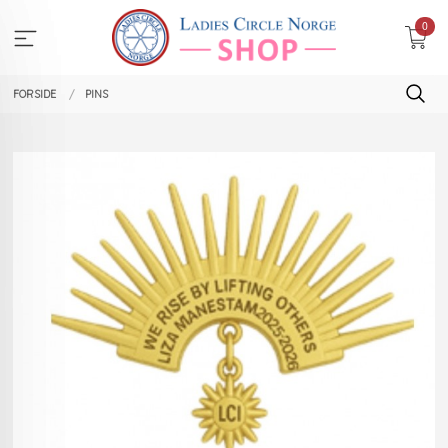
Gå
0
til
innholdet
FORSIDE
PINS