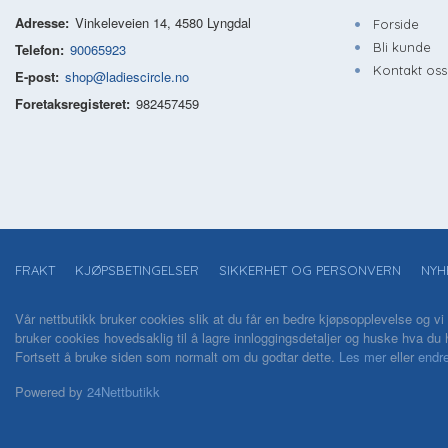
Adresse:
Vinkeleveien 14, 4580 Lyngdal
Forside
Bli kunde
Telefon:
90065923
Kontakt oss
E-post:
shop@ladiescircle.no
Foretaksregisteret:
982457459
FRAKT
KJØPSBETINGELSER
SIKKERHET OG PERSONVERN
NYH
Vår nettbutikk bruker cookies slik at du får en bedre kjøpsopplevelse og vi
bruker cookies hovedsaklig til å lagre innloggingsdetaljer og huske hva du h
Fortsett å bruke siden som normalt om du godtar dette.
Les mer
eller
endre
Powered by
24Nettbutikk