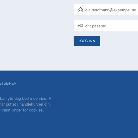
E-
POSTADRESSE
DITT
PASSORD
ETSBREV
 kan yte deg bedre service. Vi
ar puttet i handlekurven din.
 innstillinger for cookies.