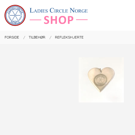
Gå
Lukk
PRODUKTER
til
innholdet
FORSIDE
TILBEHØR
REFLEKSHJERTE